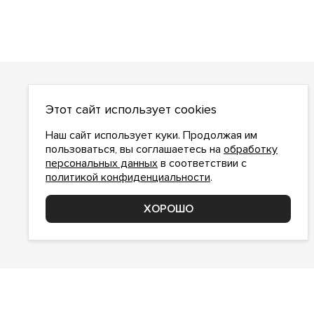
О НАС
Этот сайт использует cookies
О компании
Как сделать заказ
Наш сайт использует куки. Продолжая им
Условия работы
пользоваться, вы соглашаетесь на
обработку
персональных данных
в соответствии с
Доставка и оплата
политикой конфиденциальности
.
Возврат
Контакты
ХОРОШО
Соглашение о конфиденциальности