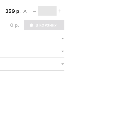
–
+
359 р.
р.