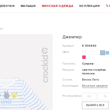
ДЕВОЧКИ
МАЛЫШИ
ЖЕНСКАЯ ОДЕЖДА
КОЛЛЕКЦИИ
ер
Джемпер
Артикул:
К 300463
Цвет:
Полотно:
Супрем
Рисунок:
светло-голубая
полоска
Сезон:
Весна-Лето
Коллекция:
Веселые зверята
68
74
ВЫБРАТЬ ВСЕ