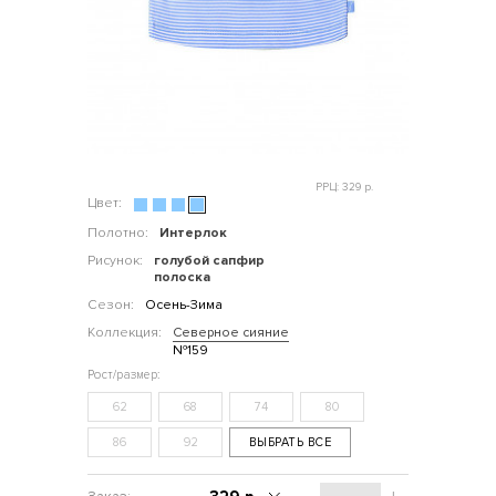
РРЦ: 329 р.
Цвет:
Полотно:
Интерлок
Рисунок:
голубой сапфир
полоска
Сезон:
Осень-Зима
Коллекция:
Северное сияние
№159
62
68
74
80
86
92
ВЫБРАТЬ ВСЕ