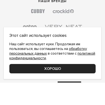
НАШИ БРЕНДЫ
Этот сайт использует cookies
Наш сайт использует куки. Продолжая им
пользоваться, вы соглашаетесь на
обработку
персональных данных
в соответствии с
политикой
конфиденциальности
.
ПОДПИСАТЬСЯ НА НОВОСТИ:
ПОДПИСАТЬСЯ
ХОРОШО
Даю
согласие на обработку персональных данных
,
с
политикой конфиденциальности
ознакомлен и
принимаю
inform@hlopok-opt.ru
НАПИШИТЕ НАМ
Поддержка и доработка сайта YoWeb
Сделано в
REKA Digital Agency