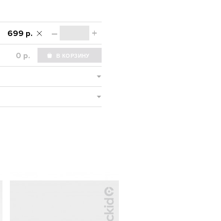
–
+
699 р.
р.