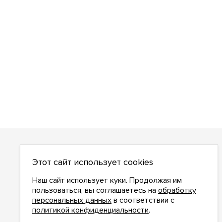
О НАС
Этот сайт использует cookies
О компании
Как сделать заказ
Наш сайт использует куки. Продолжая им
Условия работы
пользоваться, вы соглашаетесь на
обработку
персональных данных
в соответствии с
Доставка и оплата
политикой конфиденциальности
.
Возврат