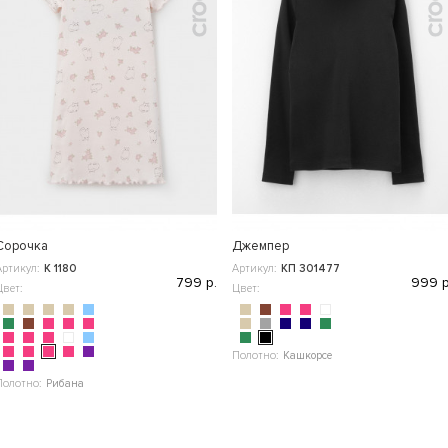
Сорочка
Джемпер
Артикул:
К 1180
Артикул:
КП 301477
799 р.
999 р
Цвет:
Цвет:
Полотно:
Кашкорсе
Полотно:
Рибана