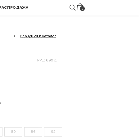
РАСПРОДАЖА
Вернуться в каталог
РРЦ: 699 р.
а
80
86
92