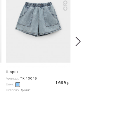
Шорты
Шапка
Артикул:
ТК 40045
Артикул:
КП 8180
.
1 699 р.
5
Цвет:
Цвет:
Полотно:
Джинс
Полотно:
Кашкорсе