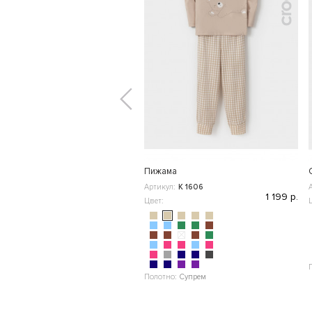
Пижама
Артикул:
К 1606
1 199 р.
Цвет:
Полотно:
Супрем