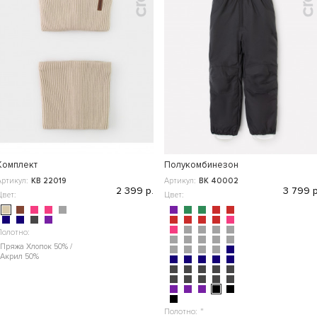
Комплект
Полукомбинезон
Артикул:
КВ 22019
Артикул:
ВК 40002
2 399 р.
3 799 р
Цвет:
Цвет:
Полотно:
Пряжа Хлопок 50% /
Акрил 50%
Полотно:
"