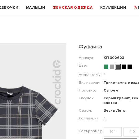
ДЕВОЧКИ
МАЛЫШИ
ЖЕНСКАЯ ОДЕЖДА
КОЛЛЕКЦИИ
Фуфайка
Артикул:
КП 302623
Цвет:
Утеплитель:
"
Вид изделия:
Трикотажные изд
Полотно:
Супрем
Рисунок:
серый гранит, те
клетка
Сезон:
Весна-Лето
Коллекция:
"
104
110