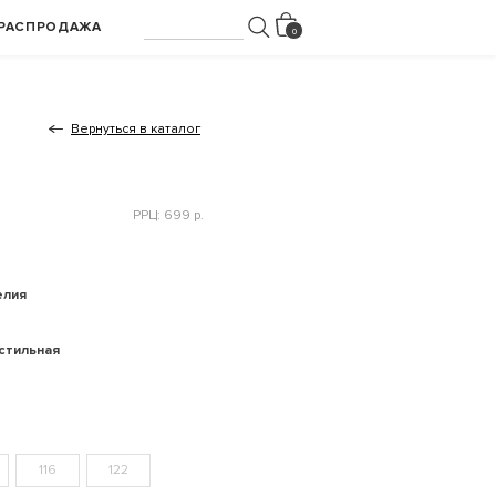
РАСПРОДАЖА
Вернуться в каталог
РРЦ: 699 р.
елия
кстильная
116
122