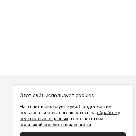
О НАС
Этот сайт использует cookies
О компании
Как сделать заказ
Наш сайт использует куки. Продолжая им
Условия работы
пользоваться, вы соглашаетесь на
обработку
персональных данных
в соответствии с
Доставка и оплата
политикой конфиденциальности
.
Возврат
Контакты