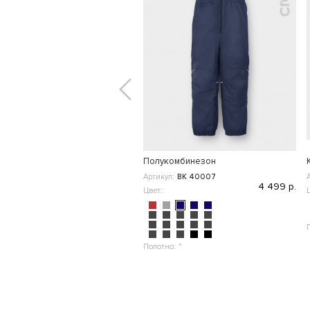
Полукомбинезон
Артикул:
ВК 40007
4 499 р.
Цвет:
Полотно:
"