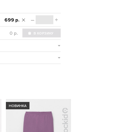
–
+
699 р.
р.
НОВИНКА