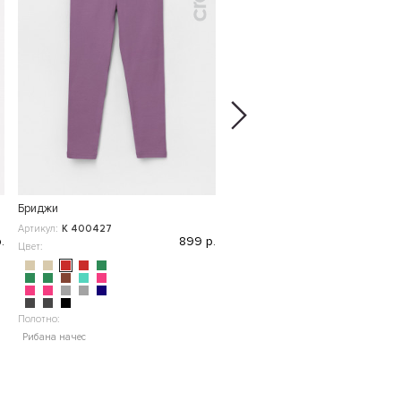
Бриджи
Брюки
Артикул:
К 400427
Артикул:
ВК 40008
.
899 р.
3 7
Цвет:
Цвет:
Полотно:
Полотно:
"
Рибана начес