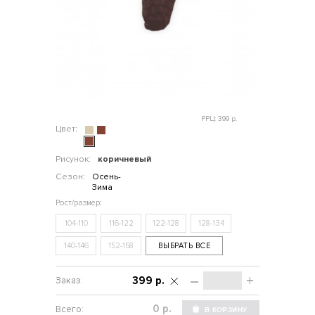
РРЦ: 399 р.
Цвет:
Рисунок:
коричневый
Сезон:
Осень-
Зима
104-110
116-122
122-128
128-134
140-146
152-158
ВЫБРАТЬ ВСЕ
–
+
399 р.
р.