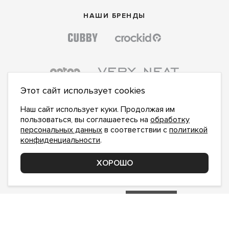
НАШИ БРЕНДЫ
Этот сайт использует cookies
Наш сайт использует куки. Продолжая им
пользоваться, вы соглашаетесь на
обработку
персональных данных
в соответствии с
политикой
конфиденциальности
.
ПОДПИСАТЬСЯ НА НОВОСТИ:
ПОДПИСАТЬСЯ
ХОРОШО
Даю
согласие на обработку персональных данных
,
с
политикой конфиденциальности
ознакомлен и
принимаю
inform@hlopok-opt.ru
НАПИШИТЕ НАМ
Поддержка и доработка сайта YoWeb