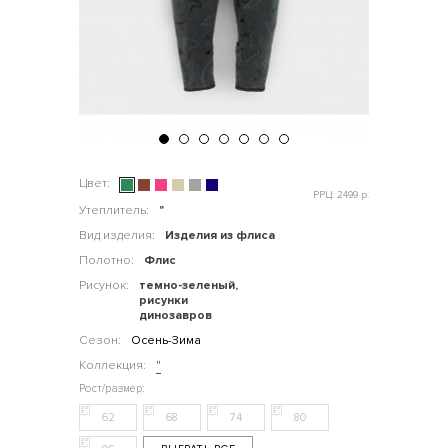
Цвет:
РРЦ: 2499 р.
Утеплитель:
"
Вид изделия:
Изделия из флиса
Полотно:
Флис
Рисунок:
темно-зеленый,
рисунки
динозавров
Сезон:
Осень-Зима
Коллекция:
"
62
68
74
80