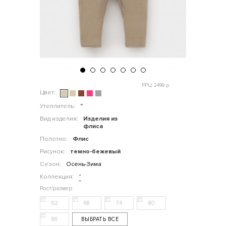
РРЦ: 2499 р.
Цвет:
Утеплитель:
"
Вид изделия:
Изделия из
флиса
Полотно:
Флис
Рисунок:
темно-бежевый
Сезон:
Осень-Зима
Коллекция:
"
62
68
74
80
86
ВЫБРАТЬ ВСЕ