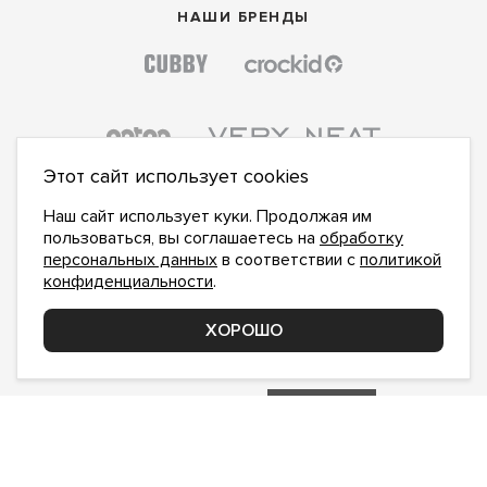
НАШИ БРЕНДЫ
Этот сайт использует cookies
Наш сайт использует куки. Продолжая им
пользоваться, вы соглашаетесь на
обработку
персональных данных
в соответствии с
политикой
конфиденциальности
.
ПОДПИСАТЬСЯ НА НОВОСТИ:
ПОДПИСАТЬСЯ
ХОРОШО
Даю
согласие на обработку персональных данных
,
с
политикой конфиденциальности
ознакомлен и
принимаю
inform@hlopok-opt.ru
НАПИШИТЕ НАМ
Поддержка и доработка сайта YoWeb
Сделано в
REKA Digital Agency