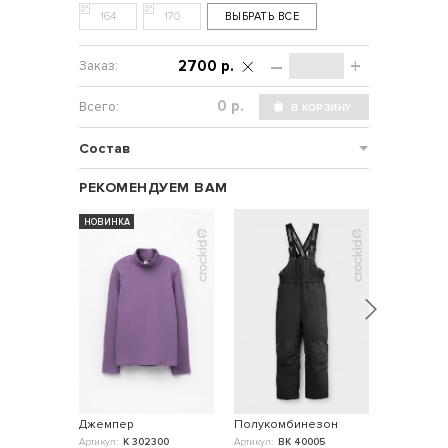
164
170
ВЫБРАТЬ ВСЕ
–
+
2700 р.
р.
Состав
РЕКОМЕНДУЕМ ВАМ
НОВИНКА
НОВИНКА
Джемпер
Полукомбинезон
Джемпер
Артикул:
К 302300
Артикул:
ВК 40005
Артикул:
К 