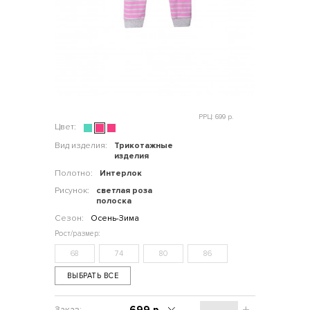
РРЦ: 699 р.
Цвет:
Вид изделия:
Трикотажные
изделия
Полотно:
Интерлок
Рисунок:
светлая роза
полоска
Сезон:
Осень-Зима
68
74
80
86
ВЫБРАТЬ ВСЕ