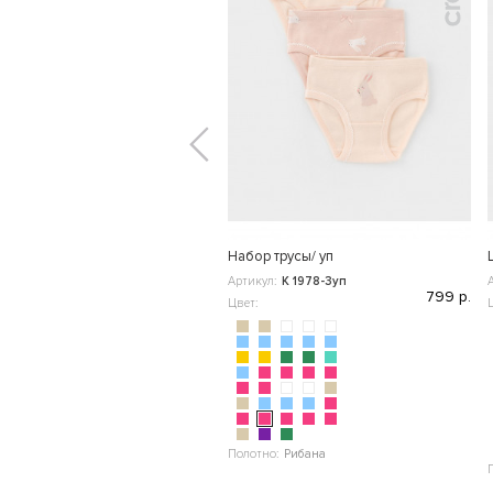
Набор трусы/ уп
Артикул:
К 1978-3уп
799 р.
Цвет:
Полотно:
Рибана