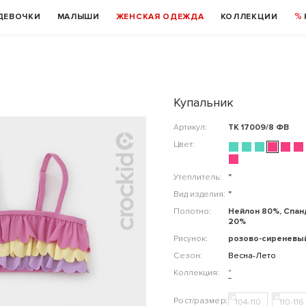
ДЕВОЧКИ
МАЛЫШИ
ЖЕНСКАЯ ОДЕЖДА
КОЛЛЕКЦИИ
Купальник
Артикул:
ТК 17009/8 ФВ
Цвет:
Утеплитель:
"
Вид изделия:
"
Полотно:
Нейлон 80%, Спан
20%
Рисунок:
розово-сиреневы
Сезон:
Весна-Лето
Коллекция:
"
104-110
110-116