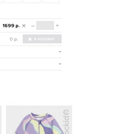
–
+
1699 р.
р.