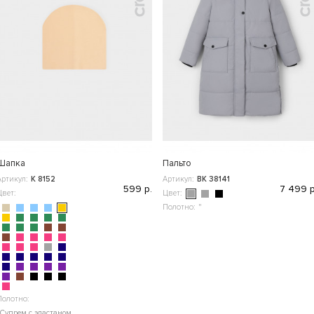
Шапка
Пальто
Артикул:
К 8152
Артикул:
ВК 38141
599 р.
7 499 р
Цвет:
Цвет:
Полотно:
"
Полотно:
Супрем с эластаном