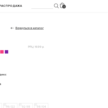
РАСПРОДАЖА
Вернуться в каталог
РРЦ: 1699 р.
декс
й
116-122
92-98
98-104