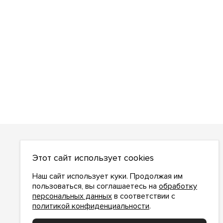
О НАС
Этот сайт использует cookies
О компании
Как сделать заказ
Наш сайт использует куки. Продолжая им
Условия работы
пользоваться, вы соглашаетесь на
обработку
персональных данных
в соответствии с
Доставка и оплата
политикой конфиденциальности
.
Возврат
Контакты