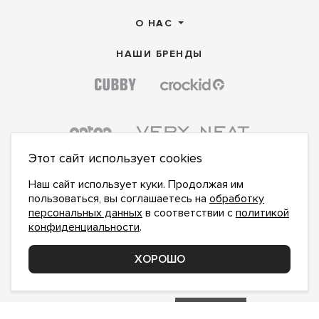
О НАС
НАШИ БРЕНДЫ
Этот сайт использует cookies
Наш сайт использует куки. Продолжая им
пользоваться, вы соглашаетесь на
обработку
персональных данных
в соответствии с
политикой
конфиденциальности
.
ПОДПИСАТЬСЯ НА НОВОСТИ:
ПОДПИСАТЬСЯ
ХОРОШО
Даю
согласие на обработку персональных данных
,
с
политикой конфиденциальности
ознакомлен и
принимаю
inform@hlopok-opt.ru
НАПИШИТЕ НАМ