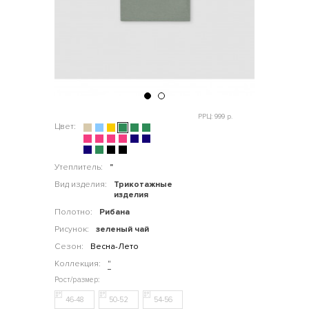
РРЦ: 999 р.
Цвет:
Утеплитель:
"
Вид изделия:
Трикотажные
изделия
Полотно:
Рибана
Рисунок:
зеленый чай
Сезон:
Весна-Лето
Коллекция:
"
46-48
50-52
54-56