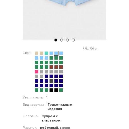
РРЦ: 799 р.
Цвет:
Утеплитель:
"
Вид изделия:
Трикотажные
изделия
Полотно:
Супрем с
эластаном
Рисунок:
небесный, синяя