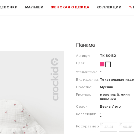
ДЕВОЧКИ
МАЛЫШИ
ЖЕНСКАЯ ОДЕЖДА
КОЛЛЕКЦИИ
Панама
Артикул:
ТК 80132
Цвет:
Утеплитель:
"
Вид изделия:
Текстильные изде
Полотно:
Муслин
Рисунок:
молочный, мини
вишенки
Сезон:
Весна-Лето
Коллекция:
"
42-44
46-48