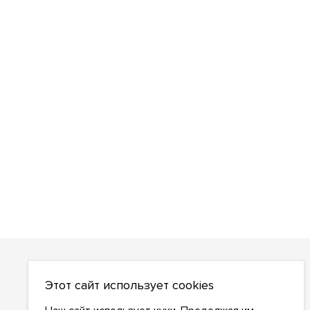
О НАС
Этот сайт использует cookies
О компании
Как сделать заказ