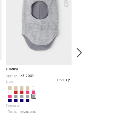
Шапка
Варежки
Артикул:
КВ 20311
Артикул:
ФЛ 10000
.
1 599 р.
5
Цвет:
Цвет:
Полотно:
Пряжа полушерсть