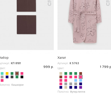
Набор
Халат
Артикул:
КП 8181
Артикул:
К 5763
999 р.
1 799 р
Цвет:
Цвет:
Полотно:
Кашкорсе
Полотно:
Футер-петля