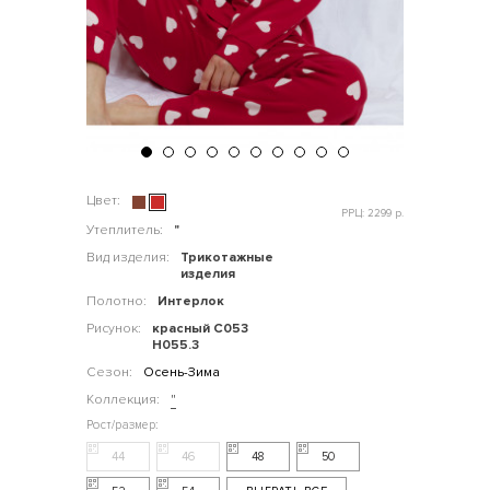
Цвет:
РРЦ: 2299 р.
Утеплитель:
"
Вид изделия:
Трикотажные
изделия
Полотно:
Интерлок
Рисунок:
красный С053
Н055.3
Сезон:
Осень-Зима
Коллекция:
"
44
46
48
50