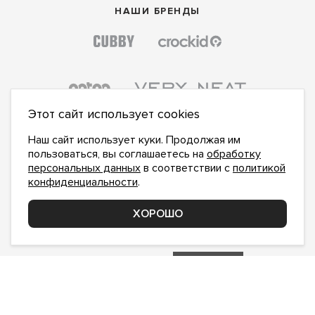
НАШИ БРЕНДЫ
Этот сайт использует cookies
Наш сайт использует куки. Продолжая им
пользоваться, вы соглашаетесь на
обработку
персональных данных
в соответствии с
политикой
конфиденциальности
.
ПОДПИСАТЬСЯ НА НОВОСТИ:
ПОДПИСАТЬСЯ
ХОРОШО
Даю
согласие на обработку персональных данных
,
с
политикой конфиденциальности
ознакомлен и
принимаю
inform@hlopok-opt.ru
НАПИШИТЕ НАМ
Поддержка и доработка сайта YoWeb
Сделано в
REKA Digital Agency