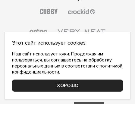
Этот сайт использует cookies
Наш сайт использует куки. Продолжая им
пользоваться, вы соглашаетесь на
обработку
персональных данных
в соответствии с
политикой
конфиденциальности
.
ПОДПИСАТЬСЯ НА НОВОСТИ:
ПОДПИСАТЬСЯ
ХОРОШО
Даю
согласие на обработку персональных данных
,
с
политикой конфиденциальности
ознакомлен и
принимаю
inform@hlopok-opt.ru
НАПИШИТЕ НАМ
Поддержка и доработка сайта YoWeb
Сделано в
REKA Digital Agency
© 2017–2026. ХЛОПОКОПТ