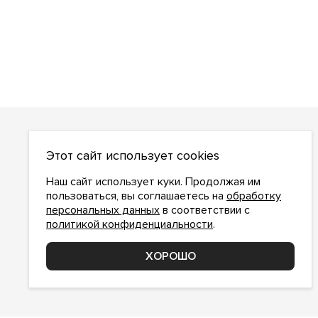
О НАС
Этот сайт использует cookies
О компании
Как сделать заказ
Наш сайт использует куки. Продолжая им
Условия работы
пользоваться, вы соглашаетесь на
обработку
персональных данных
в соответствии с
Доставка и оплата
политикой конфиденциальности
.
Возврат
Контакты
ХОРОШО
Соглашение о конфиденциальности