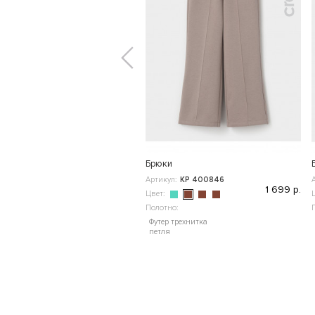
Брюки
Артикул:
КР 400846
1 699 р.
Цвет:
Полотно:
Футер трехнитка
петля