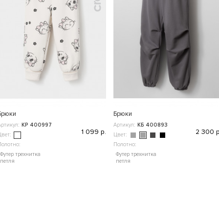
Брюки
Брюки
Артикул:
КР 400997
Артикул:
КБ 400893
1 099 р.
2 300 р
Цвет:
Цвет:
Полотно:
Полотно:
Футер трехнитка
Футер трехнитка
петля
петля