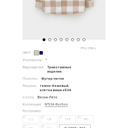
РРЦ: 2199 р.
Цвет:
Утеплитель:
"
Вид изделия:
Трикотажные
изделия
Полотно:
Футер-петля
Рисунок:
темно-бежевый,
клетка виши к534
Сезон:
Весна-Лето
Коллекция:
№534 Футбол
122
128
134
140