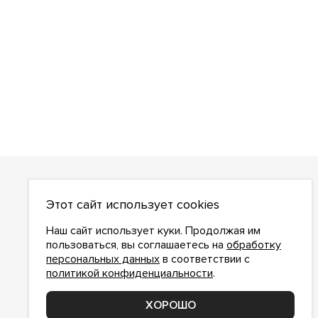
О НАС
Этот сайт использует cookies
О компании
Как сделать заказ
Наш сайт использует куки. Продолжая им
Условия работы
пользоваться, вы соглашаетесь на
обработку
персональных данных
в соответствии с
Доставка и оплата
политикой конфиденциальности
.
Возврат
Контакты
ХОРОШО
Соглашение о конфиденциальности