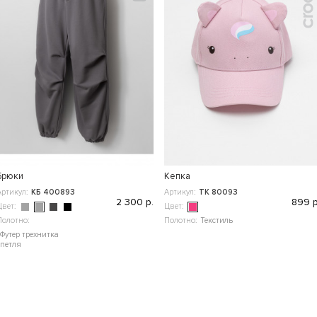
Брюки
Кепка
Артикул:
КБ 400893
Артикул:
ТК 80093
2 300 р.
899 р
Цвет:
Цвет:
Полотно:
Полотно:
Текстиль
Футер трехнитка
петля