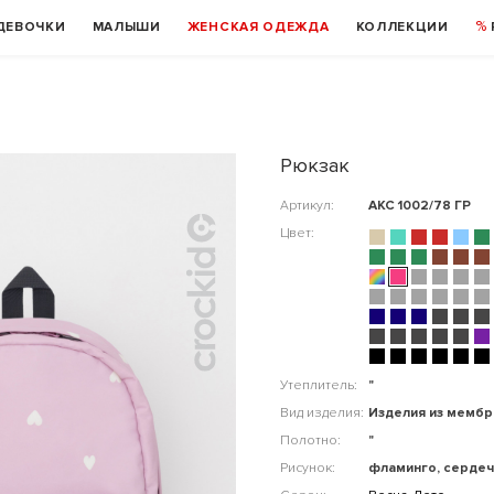
ДЕВОЧКИ
МАЛЫШИ
ЖЕНСКАЯ ОДЕЖДА
КОЛЛЕКЦИИ
Рюкзак
Артикул:
АКС 1002/78 ГР
Цвет:
Утеплитель:
"
Вид изделия:
Изделия из мемб
Полотно:
"
Рисунок:
фламинго, сердеч