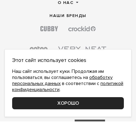
О НАС
НАШИ БРЕНДЫ
Этот сайт использует cookies
Наш сайт использует куки. Продолжая им
пользоваться, вы соглашаетесь на
обработку
персональных данных
в соответствии с
политикой
конфиденциальности
.
ПОДПИСАТЬСЯ НА НОВОСТИ:
ПОДПИСАТЬСЯ
ХОРОШО
Даю
согласие на обработку персональных данных
,
с
политикой конфиденциальности
ознакомлен и
принимаю
inform@hlopok-opt.ru
НАПИШИТЕ НАМ