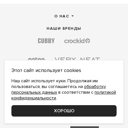
О НАС
НАШИ БРЕНДЫ
Этот сайт использует cookies
Наш сайт использует куки. Продолжая им
пользоваться, вы соглашаетесь на
обработку
персональных данных
в соответствии с
политикой
конфиденциальности
.
ПОДПИСАТЬСЯ НА НОВОСТИ:
ПОДПИСАТЬСЯ
ХОРОШО
Даю
согласие на обработку персональных данных
,
с
политикой конфиденциальности
ознакомлен и
принимаю