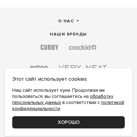
О НАС
НАШИ БРЕНДЫ
Этот сайт использует cookies
Наш сайт использует куки. Продолжая им
пользоваться, вы соглашаетесь на
обработку
персональных данных
в соответствии с
политикой
конфиденциальности
.
ПОДПИСАТЬСЯ НА НОВОСТИ:
ПОДПИСАТЬСЯ
ХОРОШО
Даю
согласие на обработку персональных данных
,
с
политикой конфиденциальности
ознакомлен и
принимаю