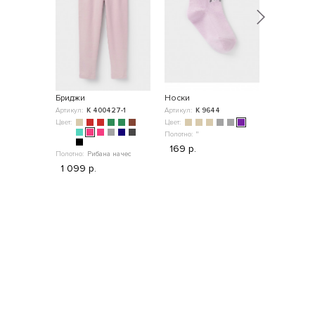
Бриджи
Носки
Набор тру
Артикул:
К 400427-1
Артикул:
К 9644
Артикул:
К 
Цвет:
Цвет:
Цвет:
Полотно:
"
169 р.
Полотно:
Рибана начес
1 099 р.
Полотно:
Ри
799 р.