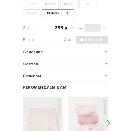
110-116
122-128
134-140
92
98-104
ВЫБРАТЬ ВСЕ
–
+
399 р.
р.
Описание
Состав
Размеры
РЕКОМЕНДУЕМ ВАМ