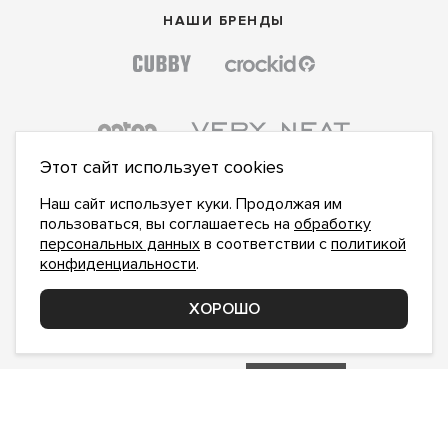
НАШИ БРЕНДЫ
Этот сайт использует cookies
Наш сайт использует куки. Продолжая им
пользоваться, вы соглашаетесь на
обработку
персональных данных
в соответствии с
политикой
конфиденциальности
.
ПОДПИСАТЬСЯ НА НОВОСТИ:
ПОДПИСАТЬСЯ
ХОРОШО
Даю
согласие на обработку персональных данных
,
с
политикой конфиденциальности
ознакомлен и
принимаю
inform@hlopok-opt.ru
НАПИШИТЕ НАМ
Поддержка и доработка сайта YoWeb
Сделано в
REKA Digital Agency