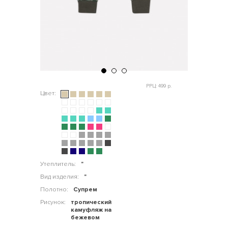
РРЦ: 499 р.
Цвет:
Утеплитель:
"
Вид изделия:
"
Полотно:
Супрем
Рисунок:
тропический
камуфляж на
бежевом