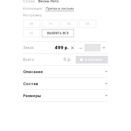
Сезон:
Весна-Лето
Коллекция:
Прятки в листьях
68
74
80
86
92
ВЫБРАТЬ ВСЕ
–
+
499 р.
р.
Описание
Состав
Размеры