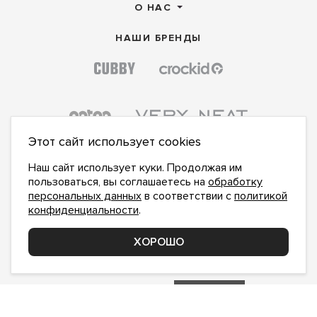
О НАС
НАШИ БРЕНДЫ
Этот сайт использует cookies
Наш сайт использует куки. Продолжая им
пользоваться, вы соглашаетесь на
обработку
персональных данных
в соответствии с
политикой
конфиденциальности
.
ПОДПИСАТЬСЯ НА НОВОСТИ:
ПОДПИСАТЬСЯ
ХОРОШО
Даю
согласие на обработку персональных данных
,
с
политикой конфиденциальности
ознакомлен и
принимаю
inform@hlopok-opt.ru
НАПИШИТЕ НАМ