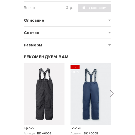
р.
Описание
Состав
Размеры
РЕКОМЕНДУЕМ ВАМ
-
SALE%
Брюки
Брюки
Полуком
Артикул:
ВК 40006
Артикул:
ВК 40008
Артикул:
ВК