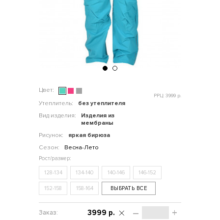
Цвет:
РРЦ: 3999 р.
Утеплитель:
без утеплителя
Вид изделия:
Изделия из
мембраны
Рисунок:
яркая бирюза
Сезон:
Весна-Лето
128-134
134-140
140-146
146-152
152-158
158-164
ВЫБРАТЬ ВСЕ
–
+
3999 р.