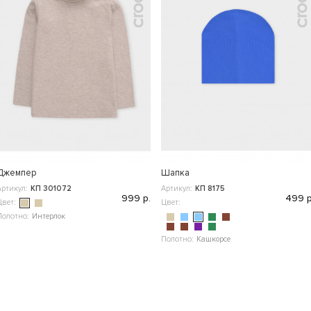
Джемпер
Шапка
Артикул:
КП 301072
Артикул:
КП 8175
999 р.
499 р
Цвет:
Цвет:
Полотно:
Интерлок
Полотно:
Кашкорсе