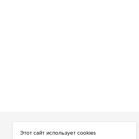
О НАС
Этот сайт использует cookies
О компании