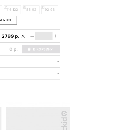
116-122
86-92
92-98
АТЬ ВСЕ
–
+
2799 р.
р.
-SALE%