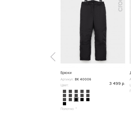
Брюки
Артикул:
ВК 40006
3 499 р.
Цвет:
Полотно:
"