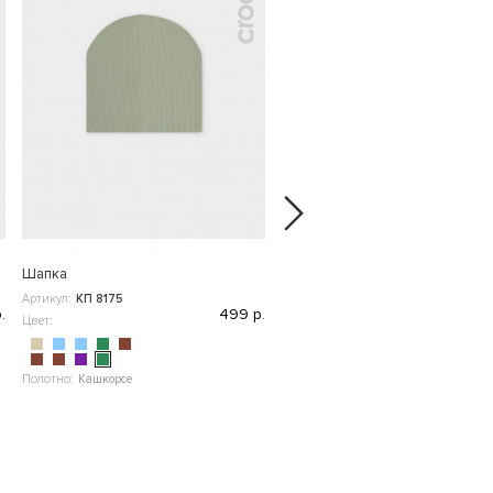
Шапка
Полукомбинезон
Артикул:
КП 8175
Артикул:
ВК 40005
.
499 р.
4 4
Цвет:
Цвет:
Полотно:
Кашкорсе
Полотно:
"