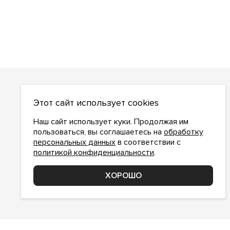
О НАС
Этот сайт использует cookies
О компании
Как сделать заказ
Наш сайт использует куки. Продолжая им
Условия работы
пользоваться, вы соглашаетесь на
обработку
персональных данных
в соответствии с
Доставка и оплата
политикой конфиденциальности
.
Возврат
Контакты
ХОРОШО
Соглашение о конфиденциальности