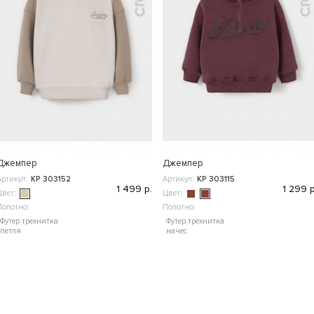
Джемпер
Джемпер
Артикул:
КР 303152
Артикул:
КР 303115
1 499 р.
1 299 р
Цвет:
Цвет:
Полотно:
Полотно:
Футер трехнитка
Футер трехнитка
петля
начес