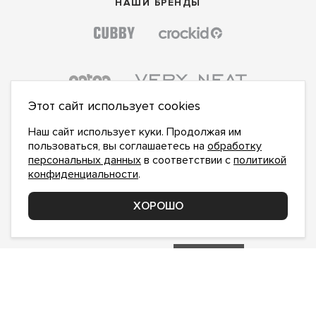
НАШИ БРЕНДЫ
Этот сайт использует cookies
Наш сайт использует куки. Продолжая им
пользоваться, вы соглашаетесь на
обработку
персональных данных
в соответствии с
политикой
конфиденциальности
.
ПОДПИСАТЬСЯ НА НОВОСТИ:
ПОДПИСАТЬСЯ
ХОРОШО
Даю
согласие на обработку персональных данных
,
с
политикой конфиденциальности
ознакомлен и
принимаю
inform@hlopok-opt.ru
НАПИШИТЕ НАМ
Поддержка и доработка сайта YoWeb
Сделано в
REKA Digital Agency