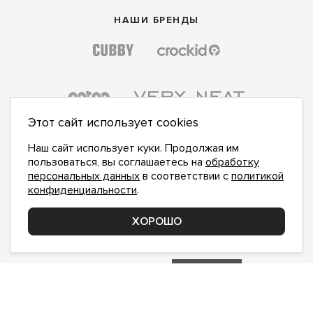
НАШИ БРЕНДЫ
Этот сайт использует cookies
Наш сайт использует куки. Продолжая им
пользоваться, вы соглашаетесь на
обработку
персональных данных
в соответствии с
политикой
конфиденциальности
.
ПОДПИСАТЬСЯ НА НОВОСТИ:
ПОДПИСАТЬСЯ
ХОРОШО
Даю
согласие на обработку персональных данных
,
с
политикой конфиденциальности
ознакомлен и
принимаю
inform@hlopok-opt.ru
НАПИШИТЕ НАМ
Поддержка и доработка сайта YoWeb