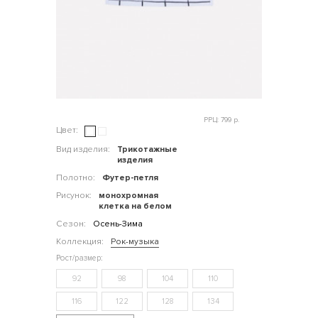
РРЦ: 799 р.
Цвет:
Вид изделия:
Трикотажные
изделия
Полотно:
Футер-петля
Рисунок:
монохромная
клетка на белом
Сезон:
Осень-Зима
Коллекция:
Рок-музыка
92
98
104
110
116
122
128
134