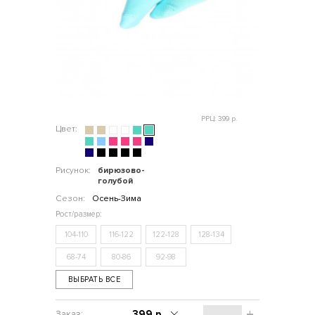
РРЦ: 399 р.
Цвет:
Рисунок:
бирюзово-
голубой
Сезон:
Осень-Зима
104-110
116-122
122-128
128-134
68-74
80-86
92-98
ВЫБРАТЬ ВСЕ
399 р.