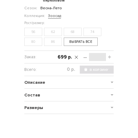
бирюзовом
Сезон:
Весна-Лето
Коллекция:
Зоосад
56
62
68
74
80
86
ВЫБРАТЬ ВСЕ
–
+
699 р.
р.
Описание
Состав
Размеры