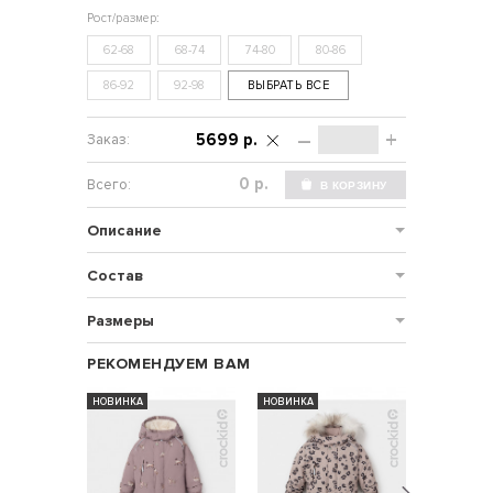
62-68
68-74
74-80
80-86
86-92
92-98
ВЫБРАТЬ ВСЕ
–
+
5699 р.
р.
Описание
Состав
Размеры
РЕКОМЕНДУЕМ ВАМ
НОВИНКА
НОВИНКА
НОВИНКА