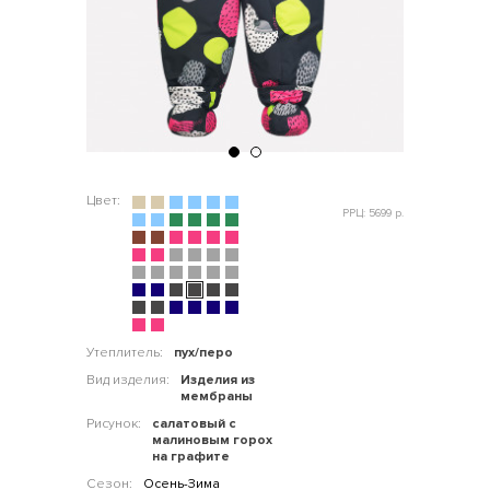
Цвет:
РРЦ: 5699 р.
Утеплитель:
пух/перо
Вид изделия:
Изделия из
мембраны
Рисунок:
салатовый с
малиновым горох
на графите
Сезон:
Осень-Зима