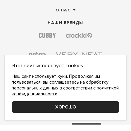
О НАС
НАШИ БРЕНДЫ
Этот сайт использует cookies
Наш сайт использует куки. Продолжая им
пользоваться, вы соглашаетесь на
обработку
персональных данных
в соответствии с
политикой
конфиденциальности
.
ПОДПИСАТЬСЯ НА НОВОСТИ:
ПОДПИСАТЬСЯ
ХОРОШО
Даю
согласие на обработку персональных данных
,
с
политикой конфиденциальности
ознакомлен и
принимаю
inform@hlopok-opt.ru
НАПИШИТЕ НАМ