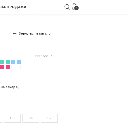
РАСПРОДАЖА
Вернуться в каталог
РРЦ: 599 р.
на сахаре,
80
86
92