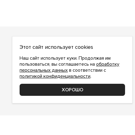
О НАС
Этот сайт использует cookies
О компании
Как сделать заказ
Наш сайт использует куки. Продолжая им
Условия работы
пользоваться, вы соглашаетесь на
обработку
персональных данных
в соответствии с
Доставка и оплата
политикой конфиденциальности
.
Возврат
Контакты
ХОРОШО
Соглашение о конфиденциальности