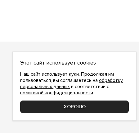
О НАС
Этот сайт использует cookies
О компании
Как сделать заказ
Наш сайт использует куки. Продолжая им
Условия работы
пользоваться, вы соглашаетесь на
обработку
персональных данных
в соответствии с
Доставка и оплата
политикой конфиденциальности
.
Возврат
Контакты
ХОРОШО
Соглашение о конфиденциальности