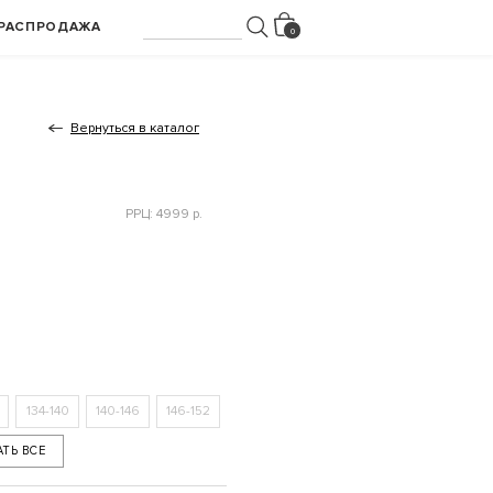
РАСПРОДАЖА
Вернуться в каталог
РРЦ: 4999 р.
134-140
140-146
146-152
АТЬ ВСЕ