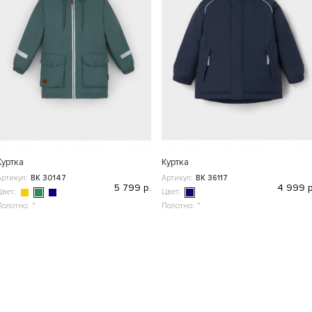
Куртка
Куртка
Артикул:
ВК 30147
Артикул:
ВК 36117
5 799 р.
4 999 р
Цвет:
Цвет:
Полотно:
"
Полотно:
"