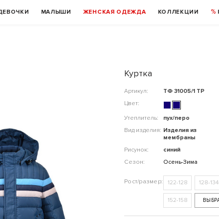
ДЕВОЧКИ
МАЛЫШИ
ЖЕНСКАЯ ОДЕЖДА
КОЛЛЕКЦИИ
Куртка
Артикул:
ТФ 31005/1 ТР
Цвет:
Утеплитель:
пух/перо
Вид изделия:
Изделия из
мембраны
Рисунок:
синий
Сезон:
Осень-Зима
122-128
128-134
152-158
ВЫБР