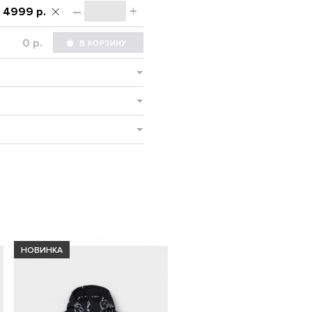
–
+
4999 р.
р.
НОВИНКА
-SALE%