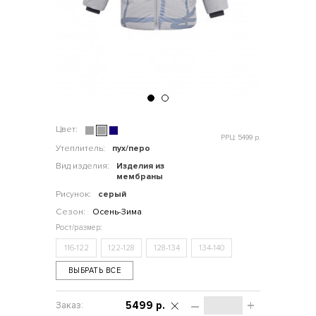
Цвет:
РРЦ: 5499 р.
Утеплитель:
пух/перо
Вид изделия:
Изделия из
мембраны
Рисунок:
серый
Сезон:
Осень-Зима
116-122
122-128
128-134
134-140
ВЫБРАТЬ ВСЕ
–
+
5499 р.