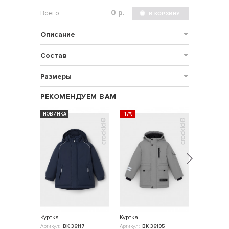
р.
Описание
Состав
Размеры
РЕКОМЕНДУЕМ ВАМ
НОВИНКА
-17%
Куртка
Куртка
Куртка
Артикул:
ВК 36117
Артикул:
ВК 36105
Артикул:
ВК