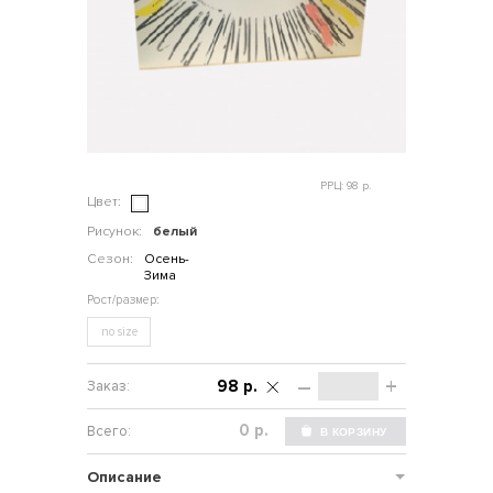
РРЦ: 98 р.
Цвет:
Рисунок:
белый
Сезон:
Осень-
Зима
no size
–
+
98 р.
р.
Описание