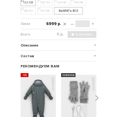
122-128
128-134
134-140
140-146
146-152
152-158
ВЫБРАТЬ ВСЕ
–
+
6999 р.
р.
Описание
Состав
РЕКОМЕНДУЕМ ВАМ
-15%
НОВИНКА
НОВИНКА