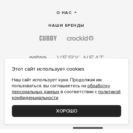
О НАС
НАШИ БРЕНДЫ
Этот сайт использует cookies
Наш сайт использует куки. Продолжая им
пользоваться, вы соглашаетесь на
обработку
персональных данных
в соответствии с
политикой
конфиденциальности
.
ПОДПИСАТЬСЯ НА НОВОСТИ:
ПОДПИСАТЬСЯ
ХОРОШО
Даю
согласие на обработку персональных данных
,
с
политикой конфиденциальности
ознакомлен и
принимаю
inform@hlopok-opt.ru
НАПИШИТЕ НАМ