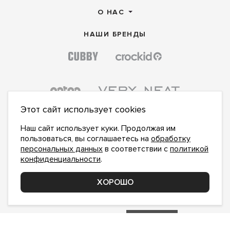
О НАС
НАШИ БРЕНДЫ
Этот сайт использует cookies
Наш сайт использует куки. Продолжая им
пользоваться, вы соглашаетесь на
обработку
персональных данных
в соответствии с
политикой
конфиденциальности
.
ПОДПИСАТЬСЯ НА НОВОСТИ:
ПОДПИСАТЬСЯ
ХОРОШО
Даю
согласие на обработку персональных данных
,
с
политикой конфиденциальности
ознакомлен и
принимаю
inform@hlopok-opt.ru
НАПИШИТЕ НАМ