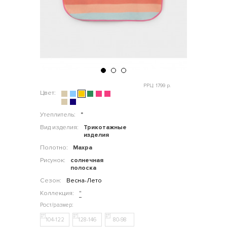
РРЦ: 1799 р.
Цвет:
Утеплитель:
"
Вид изделия:
Трикотажные
изделия
Полотно:
Махра
Рисунок:
солнечная
полоска
Сезон:
Весна-Лето
Коллекция:
"
104-122
128-146
80-98