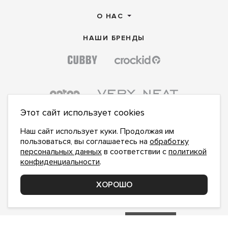
О НАС
НАШИ БРЕНДЫ
Этот сайт использует cookies
Наш сайт использует куки. Продолжая им
пользоваться, вы соглашаетесь на
обработку
персональных данных
в соответствии с
политикой
конфиденциальности
.
ПОДПИСАТЬСЯ НА НОВОСТИ:
ПОДПИСАТЬСЯ
ХОРОШО
Даю
согласие на обработку персональных данных
,
с
политикой конфиденциальности
ознакомлен и
принимаю
inform@hlopok-opt.ru
НАПИШИТЕ НАМ