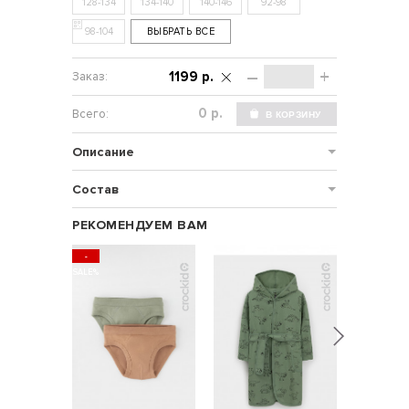
128-134
134-140
140-146
92-98
98-104
ВЫБРАТЬ ВСЕ
–
+
1199 р.
р.
Описание
Состав
РЕКОМЕНДУЕМ ВАМ
-
SALE%