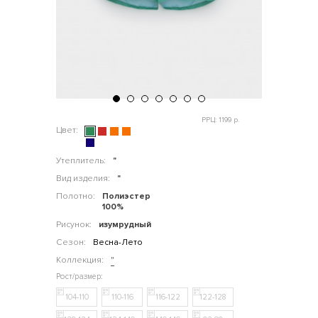
РРЦ: 1199 р.
Цвет:
Утеплитель:
"
Вид изделия:
"
Полотно:
Полиэстер
100%
Рисунок:
изумрудный
Сезон:
Весна-Лето
Коллекция:
"
104-110
110-116
116-122
122-128