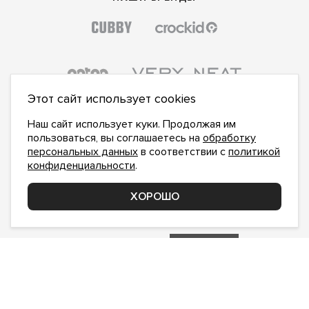
Этот сайт использует cookies
Наш сайт использует куки. Продолжая им
пользоваться, вы соглашаетесь на
обработку
персональных данных
в соответствии с
политикой
конфиденциальности
.
ПОДПИСАТЬСЯ НА НОВОСТИ:
ПОДПИСАТЬСЯ
ХОРОШО
Даю
согласие на обработку персональных данных
,
с
политикой конфиденциальности
ознакомлен и
принимаю
inform@hlopok-opt.ru
НАПИШИТЕ НАМ
Поддержка и доработка сайта YoWeb
Сделано в
REKA Digital Agency
© 2017–2026. ХЛОПОКОПТ