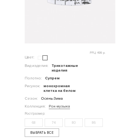
РРЦ: 499 р.
Цвет:
Вид изделия:
Трикотажные
изделия
Полотно:
Супрем
Рисунок:
монохромная
клетка на белом
Сезон:
Осень-Зима
Коллекция:
Рок-музыка
68
74
80
86
ВЫБРАТЬ ВСЕ