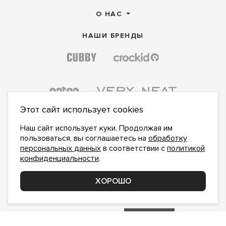
О НАС
НАШИ БРЕНДЫ
Этот сайт использует cookies
Наш сайт использует куки. Продолжая им
пользоваться, вы соглашаетесь на
обработку
персональных данных
в соответствии с
политикой
конфиденциальности
.
ПОДПИСАТЬСЯ НА НОВОСТИ:
ПОДПИСАТЬСЯ
ХОРОШО
Даю
согласие на обработку персональных данных
,
с
политикой конфиденциальности
ознакомлен и
принимаю
inform@hlopok-opt.ru
НАПИШИТЕ НАМ