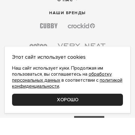
НАШИ БРЕНДЫ
Этот сайт использует cookies
Наш сайт использует куки. Продолжая им
пользоваться, вы соглашаетесь на
обработку
персональных данных
в соответствии с
политикой
конфиденциальности
.
ПОДПИСАТЬСЯ НА НОВОСТИ:
ПОДПИСАТЬСЯ
ХОРОШО
Даю
согласие на обработку персональных данных
,
с
политикой конфиденциальности
ознакомлен и
принимаю
inform@hlopok-opt.ru
НАПИШИТЕ НАМ
Поддержка и доработка сайта YoWeb