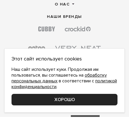
О НАС
НАШИ БРЕНДЫ
Этот сайт использует cookies
Наш сайт использует куки. Продолжая им
пользоваться, вы соглашаетесь на
обработку
персональных данных
в соответствии с
политикой
конфиденциальности
.
ПОДПИСАТЬСЯ НА НОВОСТИ:
ПОДПИСАТЬСЯ
ХОРОШО
Даю
согласие на обработку персональных данных
,
с
политикой конфиденциальности
ознакомлен и
принимаю
inform@hlopok-opt.ru
НАПИШИТЕ НАМ