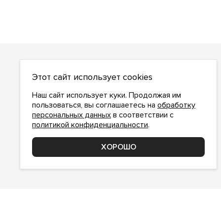
О НАС
Этот сайт использует cookies
О компании
Как сделать заказ
Наш сайт использует куки. Продолжая им
Условия работы
пользоваться, вы соглашаетесь на
обработку
персональных данных
в соответствии с
Доставка и оплата
политикой конфиденциальности
.
Возврат
Контакты
ХОРОШО
Соглашение о конфиденциальности