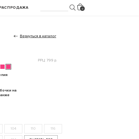
РАСПРОДАЖА
Вернуться в каталог
РРЦ: 799 р.
елия
бочки на
ланже
104
110
116