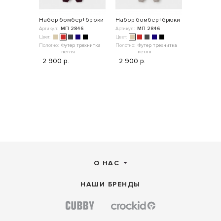
Набор бомбер+брюки
Набор бомбер+брюки
Набор бо
Артикул:
МП 2846
Артикул:
МП 2846
Артикул:
МП
Цвет:
Цвет:
Цвет:
Полотно:
Футер трехнитка
Полотно:
Футер трехнитка
Полотно:
Фу
петля
петля
пе
2 900 р.
2 900 р.
2 900 р
О НАС
НАШИ БРЕНДЫ