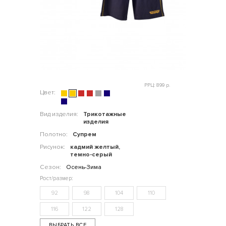
РРЦ: 899 р.
Цвет:
Вид изделия:
Трикотажные
изделия
Полотно:
Супрем
Рисунок:
кадмий желтый,
темно-серый
Сезон:
Осень-Зима
92
98
104
110
116
122
128
ВЫБРАТЬ ВСЕ